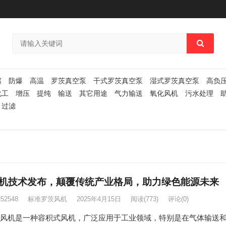
腐
防爆
高温
罗茨真空泵
干式罗茨真空泵
湿式罗茨真空泵
高负
化工
增压
提纯
输送
其它用途
气力输送
氧化风机
污水处理
过滤
机技术发布，颠覆传统产业格局，助力绿色能源未来
252548
标准罗茨风机
2025年4月15日
阅读
(773)
评论(0)
风机是一种容积式风机，广泛应用于工业领域，特别是在气体输送