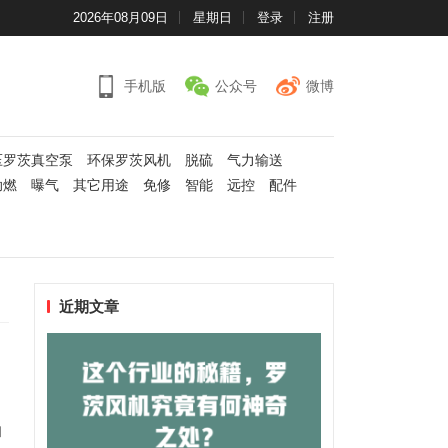
2026年08月09日
星期日
登录
注册
手机版
公众号
微博
压罗茨真空泵
环保罗茨风机
脱硫
气力输送
助燃
曝气
其它用途
免修
智能
远控
配件
近期文章
和