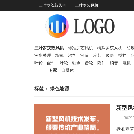
三叶罗茨鼓风机
三叶罗茨风机
三叶罗茨鼓风机
标准罗茨风机
特殊罗茨风机
防
污水处理
增氧
沼气
制造
冷却
吸送
搅拌
叶轮
配件
叶轮
轴承
齿轮
附件
消音
电机
专家
自媒体
标签：
绿色能源
新型风
3029
标准罗茨