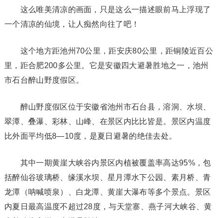
这么唯美清凉的画面，只是这么一描述眼前马上浮现了
一个清凉的仙境，让人痴然向往了吧！
这个地方距池州70公里，距安庆80公里，距铜陵近百公
里，距合肥200多公里。它是安徽四大避暑胜地之一，池州
市石台醉山野度假区。
醉山野度假区位于安徽省池州市石台县，溶洞、水坝、
翠潭、叠瀑、彩林、山峰、在景区内比比皆是。景区内温度
比外面平均低8—10度，是夏日避暑的绝佳去处。
其中一期黄崖大峡谷内景区内植被覆盖率高达95%，包
括醉仙谷玻璃桥、缘溪水坝、星月潭水下公园、素月桥、青
龙潭（呐喊喷泉）、白龙潭、黄崖大瀑布等多个景点。景区
内夏日最高温度不超过28度，与天堂寨、燕子河大峡谷、黄