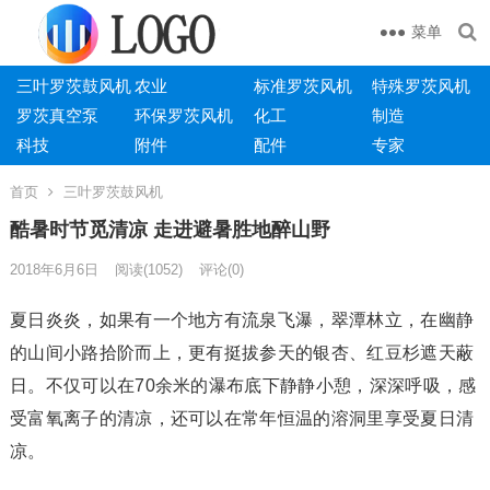
菜单
三叶罗茨鼓风机
农业
标准罗茨风机
特殊罗茨风机
罗茨真空泵
环保罗茨风机
化工
制造
科技
附件
配件
专家
首页
三叶罗茨鼓风机
酷暑时节觅清凉 走进避暑胜地醉山野
2018年6月6日
阅读
(1052)
评论(0)
夏日炎炎，如果有一个地方有流泉飞瀑，翠潭林立，在幽静
的山间小路拾阶而上，更有挺拔参天的银杏、红豆杉遮天蔽
日。不仅可以在70余米的瀑布底下静静小憩，深深呼吸，感
受富氧离子的清凉，还可以在常年恒温的溶洞里享受夏日清
凉。