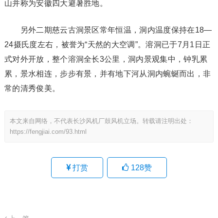
山并称为安徽四大避暑胜地。
另外二期慈云古洞景区常年恒温，洞内温度保持在18—
24摄氏度左右，被誉为“天然的大空调”。溶洞已于7月1日正
式对外开放，整个溶洞全长3公里，洞内景观集中，钟乳累
累，景水相连，步步有景，并有地下河从洞内蜿蜒而出，非
常的清秀俊美。
本文来自网络，不代表长沙风机厂鼓风机立场。转载请注明出处：
https://fengjiai.com/93.html
打赏
128
赞